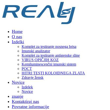
Home
O nas
Izdelki
Komplet za testiranje nosnega brisa
Imunski analizator
Komplet za testiranje antigenske sline
VIRUS OPIČJIH KOZ
Kemiluminescenčni imunski sistem
POCT
HITRI TESTI KOLOIDNEGA ZLATA
Zdravje žensk
Novice
Izdelek
Novice
znanje
Kontaktiraj nas
Povratne informacije