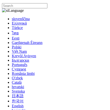
Language
slovenščina
Ελληνικά
Türkçe
ไทย
Eesti
Gaeilgenah Éireann
Polski
Việt Nam
Kreyòl Ayisyen
Български
Português
Cymraeg
România limbi
O'zbek
Català
hrvatski
Svenska
日本語
한국어
English